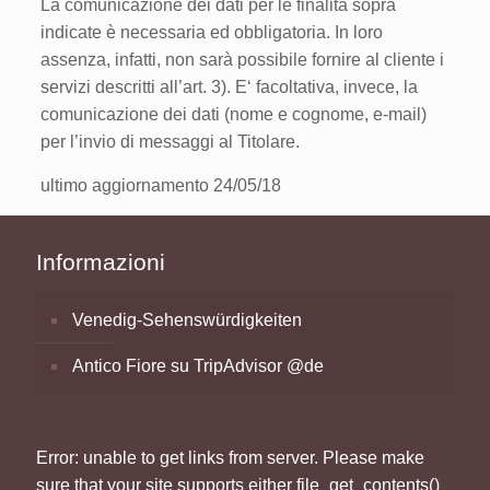
La comunicazione dei dati per le finalità sopra
indicate è necessaria ed obbligatoria. In loro
assenza, infatti, non sarà possibile fornire al cliente i
servizi descritti all’art. 3). E‘ facoltativa, invece, la
comunicazione dei dati (nome e cognome, e-mail)
per l’invio di messaggi al Titolare.
ultimo aggiornamento 24/05/18
Informazioni
Venedig-Sehenswürdigkeiten
Antico Fiore su TripAdvisor @de
Error: unable to get links from server. Please make
sure that your site supports either file_get_contents()